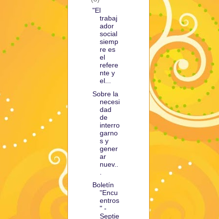
"El
trabaj
ador
social
siemp
re es
el
refere
nte y
el...
Sobre la
necesi
dad
de
interro
garno
s y
gener
ar
nuev..
.
Boletín
"Encu
entros
" -
Septie