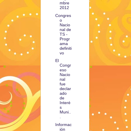
mbre
2012
Congres
o
Nacio
nal de
TS -
Progr
ama
definiti
vo
El
Congr
eso
Nacio
nal
fue
declar
ado
de
Interé
s
Muni..
.
Informac
ión