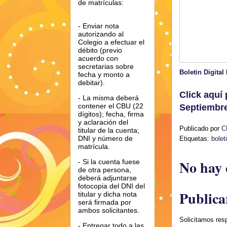
de matrículas:
- Enviar nota
autorizando al
Colegio a efectuar el
débito (previo
acuerdo con
secretarias sobre
Boletin Digita
fecha y monto a
debitar).
Click aquí 
- La misma deberá
contener el CBU (22
Septiembr
dígitos); fecha, firma
y aclaración del
Publicado por
C
titular de la cuenta;
DNI y número de
Etiquetas:
bolet
matrícula.
No hay 
- Si la cuenta fuese
de otra persona,
deberá adjuntarse
fotocopia del DNI del
Publica
titular y dicha nota
será firmada por
ambos solicitantes.
Solicitamos res
- Entregar todo a las