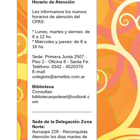
Horario de Atención
Les informamos los nuevos
horarios de atención del
CPAS:
* Lunes, martes y viernes: de
8 a 12 hs.
* Miércoles y jueves: de 8 a
16 hs.
Sede: Primera Junta 2507 -
Piso 2 - Oficina 8 - Santa Fe.
Teléfono: 0342 - 4520370
E-mail:
colegiots@arnetbiz.com.ar
Biblioteca
Consultas:
bibliotecanpolesel@outlook.c
om
--------------------------------------
Sede de la Delegación Zona
Norte:
Iturraspe 228 - Reconquista
Atención los días martes de